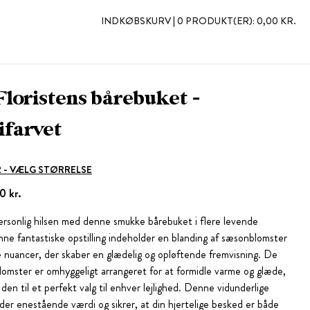
INDKØBSKURV |
0 PRODUKT(ER):
0,00 KR.
Floristens bårebuket -
ifarvet
 2 - VÆLG STØRRELSE
0 kr.
rsonlig hilsen med denne smukke bårebuket i flere levende
nne fantastiske opstilling indeholder en blanding af sæsonblomster
ige nuancer, der skaber en glædelig og opløftende fremvisning. De
blomster er omhyggeligt arrangeret for at formidle varme og glæde,
 den til et perfekt valg til enhver lejlighed. Denne vidunderlige
yder enestående værdi og sikrer, at din hjertelige besked er både