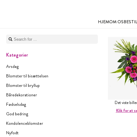
HJEM
OM OS
BESTI
Kategorier
Arsdag
Blomster til bisættelsen
Blomster til bryllup
Båredekorationer
Det viste bill
Fødselsdag
Klik for at s
God bedring
Kondolenceblomster
Nyfodt