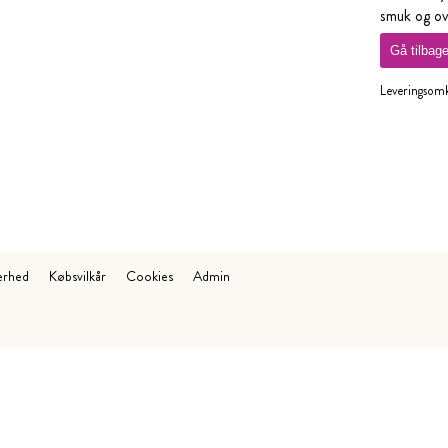
smuk og o
Gå tilbag
Leveringsomko
erhed
Købsvilkår
Cookies
Admin