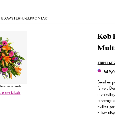
L BLOMSTER
HJÆLP
KONTAKT
Køb 
Mult
TRIN 1 AF
649,0
Send en pe
ede er vejledende
farver. De
e større billede
i forskell
farverige 
hvilket gør
buket tilb