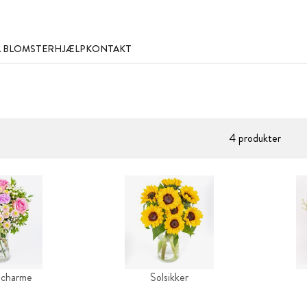
L BLOMSTER
HJÆLP
KONTAKT
4 produkter
 charme
Solsikker