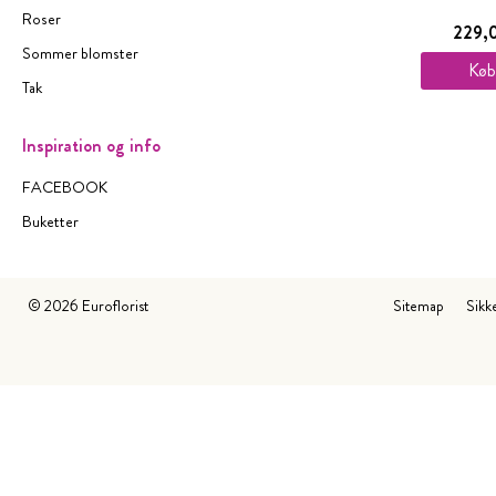
Roser
229,0
Sommer blomster
Køb
Tak
Inspiration og info
FACEBOOK
Buketter
©
2026
Euroflorist
Sitemap
Sikk