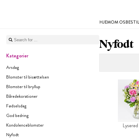
HJEM
OM OS
BESTI
Nyfodt
Kategorier
Arsdag
Blomster til bisættelsen
Blomster til bryllup
Båredekorationer
Fødselsdag
God bedring
Kondolenceblomster
Lyserød
Nyfodt