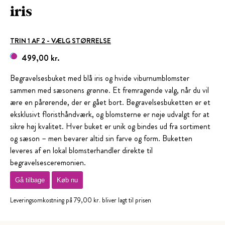
iris
TRIN 1 AF 2 - VÆLG STØRRELSE
499,00 kr.
Begravelsesbuket med blå iris og hvide viburnumblomster
sammen med sæsonens grønne. Et fremragende valg, når du vil
ære en pårørende, der er gået bort. Begravelsesbuketten er et
eksklusivt floristhåndværk, og blomsterne er nøje udvalgt for at
sikre høj kvalitet. Hver buket er unik og bindes ud fra sortiment
og sæson – men bevarer altid sin farve og form. Buketten
leveres af en lokal blomsterhandler direkte til
begravelsesceremonien.
Gå tilbage
Køb nu
Leveringsomkostning på 79,00 kr. bliver lagt til prisen