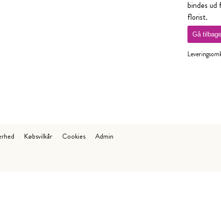
bindes ud 
florist.
Gå tilbag
Leveringsomko
erhed
Købsvilkår
Cookies
Admin