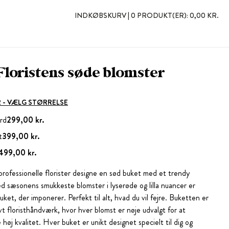
INDKØBSKURV |
0 PRODUKT(ER):
0,00 KR.
Floristens søde blomster
 2 - VÆLG STØRRELSE
rd
299,00 kr.
t
399,00 kr.
499,00 kr.
professionelle florister designe en sød buket med et trendy
d sæsonens smukkeste blomster i lyserøde og lilla nuancer er
ket, der imponerer. Perfekt til alt, hvad du vil fejre. Buketten er
vt floristhåndværk, hvor hver blomst er nøje udvalgt for at
høj kvalitet. Hver buket er unikt designet specielt til dig og