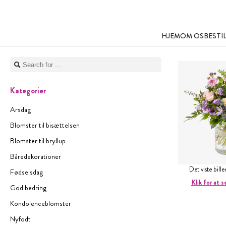
HJEM
OM OS
BESTI
Kategorier
Arsdag
Blomster til bisættelsen
Blomster til bryllup
Båredekorationer
Det viste bill
Fødselsdag
Klik for at s
God bedring
Kondolenceblomster
Nyfodt