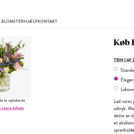
L BLOMSTER
HJÆLP
KONTAKT
Køb 
TRIN 1 AF
Standa
Elegan
Luksus
ede er vejledende
Lad vores 
udtryk. Me
e større billede
dette en bu
et eksklusi
opretholde 