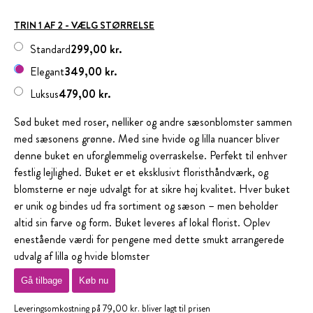
TRIN 1 AF 2 - VÆLG STØRRELSE
Standard
299,00 kr.
Elegant
349,00 kr.
Luksus
479,00 kr.
Sød buket med roser, nelliker og andre sæsonblomster sammen
med sæsonens grønne. Med sine hvide og lilla nuancer bliver
denne buket en uforglemmelig overraskelse. Perfekt til enhver
festlig lejlighed. Buket er et eksklusivt floristhåndværk, og
blomsterne er nøje udvalgt for at sikre høj kvalitet. Hver buket
er unik og bindes ud fra sortiment og sæson – men beholder
altid sin farve og form. Buket leveres af lokal florist. Oplev
enestående værdi for pengene med dette smukt arrangerede
udvalg af lilla og hvide blomster
Gå tilbage
Køb nu
Leveringsomkostning på 79,00 kr. bliver lagt til prisen